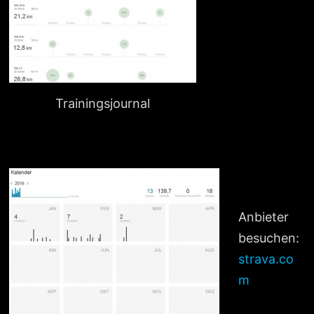
Trainingsjournal
Anbieter
besuchen:
strava.co
m