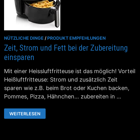
NÜTZLICHE DINGE
/
PRODUKT EMPFEHLUNGEN
Zeit, Strom und Fett bei der Zubereitung
einsparen
Mit einer Heissluftfritteuse ist das möglich! Vorteil
Heißluftfritteuse: Strom und zusätzlich Zeit
sparen wie z.B. beim Brot oder Kuchen backen,
Pommes, Pizza, Hähnchen… zubereiten in …
ZEIT,
WEITERLESEN
STROM
UND
FETT
BEI
DER
ZUBEREITUNG