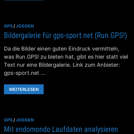
APP
GPS
/
JOGGEN
Bildergalerie für gps-sport.net (Run.GPS!)
Da die Bilder einen guten Eindruck vermitteln,
was Run.GPS! zu bieten hat, gibt es hier statt viel
Text nur eine Bildergalerie. Link zum Anbieter:
gps-sport.net …
BILDERGALERIE
WEITERLESEN
FÜR
GPS-
SPORT.NET
(RUN.GPS!)
GPS
/
JOGGEN
Mit endomondo Laufdaten analysieren