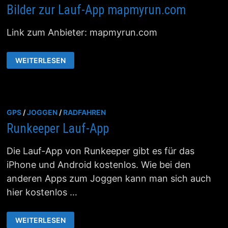
Bilder zur Lauf-App mapmyrun.com
Link zum Anbieter: mapmyrun.com
BILDER
WEITERLESEN
ZUR
LAUF-
APP
MAPMYRUN.COM
GPS
/
JOGGEN
/
RADFAHREN
Runkeeper Lauf-App
Die Lauf-App von Runkeeper gibt es für das
iPhone und Android kostenlos. Wie bei den
anderen Apps zum Joggen kann man sich auch
hier kostenlos …
RUNKEEPER
WEITERLESEN
LAUF-