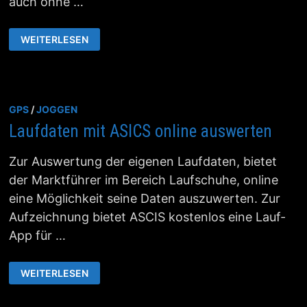
auch ohne …
JOGGING
WEITERLESEN
DATEN
BEI
DAILYMILE
HOCHLADEN
GPS
/
JOGGEN
Laufdaten mit ASICS online auswerten
Zur Auswertung der eigenen Laufdaten, bietet
der Marktführer im Bereich Laufschuhe, online
eine Möglichkeit seine Daten auszuwerten. Zur
Aufzeichnung bietet ASCIS kostenlos eine Lauf-
App für …
LAUFDATEN
WEITERLESEN
MIT
ASICS
ONLINE
AUSWERTEN