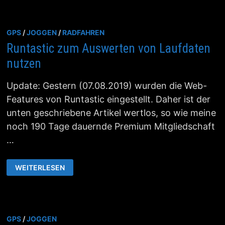
GPS
/
JOGGEN
/
RADFAHREN
Runtastic zum Auswerten von Laufdaten
nutzen
Update: Gestern (07.08.2019) wurden die Web-
Features von Runtastic eingestellt. Daher ist der
unten geschriebene Artikel wertlos, so wie meine
noch 190 Tage dauernde Premium Mitgliedschaft
…
RUNTASTIC
WEITERLESEN
ZUM
AUSWERTEN
VON
LAUFDATEN
NUTZEN
GPS
/
JOGGEN