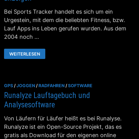
Bei Sports Tracker handelt es sich um ein
Urgestein, mit dem die beliebten Fitness, bzw.
Lauf Apps ins Leben gerufen wurden. Aus dem
2004 noch …
TRAININGSEINHEITEN
WEITERLESEN
MIT
SPORTS
TRACKER
ANZEIGEN
GPS
/
JOGGEN
/
RADFAHREN
/
SOFTWARE
Runalyze Lauftagebuch und
Analysesoftware
Von Läufern für Läufer heißt es bei Runalyse.
Runalyze ist ein Open-Source Projekt, das es
gratis als Download für den eigenen online