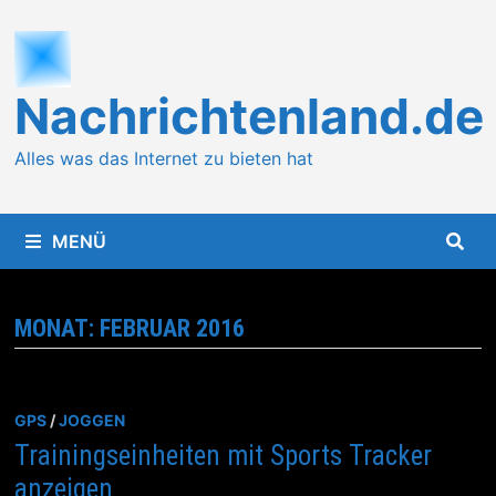
Zum
Inhalt
springen
Nachrichtenland.de
Alles was das Internet zu bieten hat
MENÜ
MONAT:
FEBRUAR 2016
GPS
/
JOGGEN
Trainingseinheiten mit Sports Tracker
anzeigen