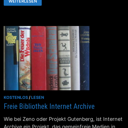
WEITERLESEN
70
000
DEUTSCHE
EBOOKS
KOSTENLOS
KOSTENLOS
/
LESEN
Freie Bibliothek Internet Archive
Wie bei Zeno oder Projekt Gutenberg, ist Internet
Archive ein Projekt, das gemeinfreie Medien in