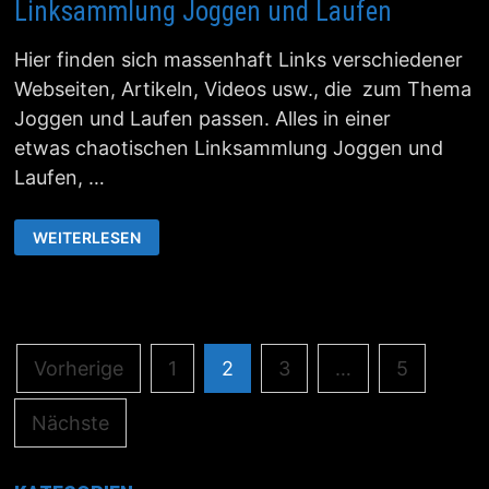
Linksammlung Joggen und Laufen
Hier finden sich massenhaft Links verschiedener
Webseiten, Artikeln, Videos usw., die zum Thema
Joggen und Laufen passen. Alles in einer
etwas chaotischen Linksammlung Joggen und
Laufen, …
LINKSAMMLUNG
WEITERLESEN
JOGGEN
UND
LAUFEN
Beitragsnavigation
Vorherige
1
2
3
…
5
Nächste