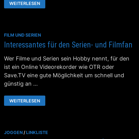
DAS
WEITERLESEN
GROSSE O
RAKEL B
EFRAGEN
FILM UND SERIEN
Interessantes für den Serien- und Filmfan
Wer Filme und Serien sein Hobby nennt, für den
ist ein Online Videorekorder wie OTR oder
Save.TV eine gute Möglichkeit um schnell und
günstig an …
INTERESSANTES
WEITERLESEN
FÜR
DEN
SERIEN-
UND
FILMFAN
JOGGEN
/
LINKLISTE