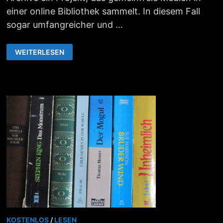
einer online Bibliothek sammelt. In diesem Fall
sogar umfangreicher und …
FREIE
WEITERLESEN
BIBLIOTHEK
INTERNET
ARCHIVE
KOSTENLOS
/
LESEN